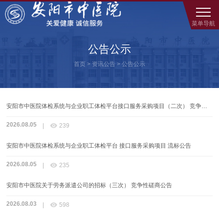
菜单导航
公告公示
首页
>
资讯公告
>
公告公示
安阳市中医院体检系统与企业职工体检平台接口服务采购项目（二次） 竞争性谈判公告
2026.08.05

|
239
安阳市中医院体检系统与企业职工体检平台 接口服务采购项目 流标公告
2026.08.05

|
235
安阳市中医院关于劳务派遣公司的招标（三次） 竞争性磋商公告
2026.08.03

|
598