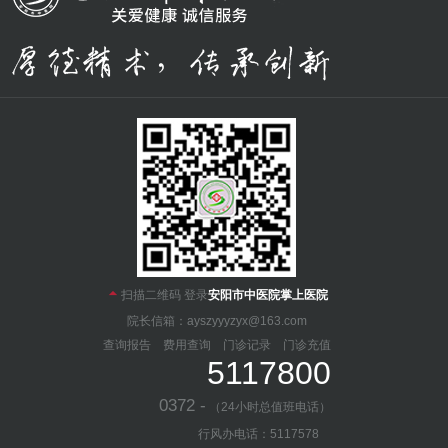

扫描二维码 登录
安阳市中医院掌上医院
院长信箱：ayszyyyzyx@163.com
查询报告
费用查询
门诊记录
门诊充值
5117800
0372 -
（24小时总值班电话）
行风办电话：5117578