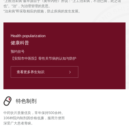
“上医治未病”最早源自于《黄帝内经》所说：“上工治未病，不治已病，此之谓
也”。“治”，为治理管理的意思。
“治未病”即采取相应的措施，防止疾病的发生发展。
Health popularization
健康科普
预约挂号
【安阳市中医院】骨性关节病的认知与防护

查看更多养生知识
特色制剂
中药饮片质量优良，常年保持500余种。
106种院内制剂因价格低廉，服用方便而
深受广大患者青睐。