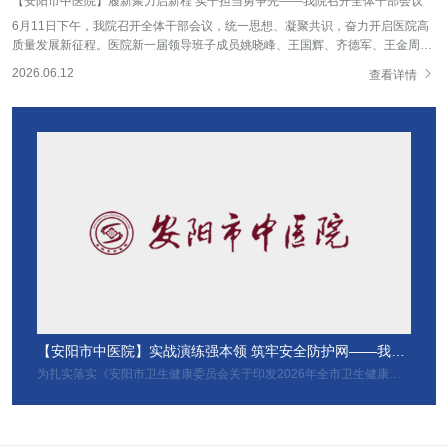
【安阳市中医院】履新聚力启新程 实干担当勇争先——我院召开全体干部会议
文化展厅、智能化煎药中心、中药前处理车间、固体制剂车间等，详细了解该企
业药材加工、制剂研发、智能化生产、全链条产业布局等运营情况。座谈会上，
6月11日下午，我院召开全体干部会议，统一思想、凝聚共识，奋力开启医院高
双方就医院临床需求、产业规划等方面展开研讨，细化合作事项。王国辉指出，
质量发展新征程。医院新一届领导班子成员姚晓峰、王国辉、齐德军、王金周、
目前豫北区域中医医疗机构综合实力强劲，全省中医系统发展水平位居全国前
刘良敏出席会议，全院中层干部、科室负责人以及骨干管理人员参加。会上，我

2026.06.12
查看详情
列，具备发展中医药特色产业的优质资源与良好基础。本次合作不仅贴合全市中
院党委委员、副院长齐德军宣读《关于王国辉等同志职务任免的通知》（安组干
医药发展工作部署，也是落实院党委关于中医药事业产业协同发展工作要求的具
〔2026〕259号）文件。随后，我院党委副书记、院长王国辉，副院长王金周，
体举措。合作聚焦四项核心合作内容稳步推进，一是做强八种道地中药材全产业
党委委员、副院长刘良敏依次作履新表态发言。他们结合各自分管领域，立足医
链，完善饮片产销体系，盘活医院存量资产；二是合力共建中药特色制剂中心，
院发展全局，畅谈履职思路与工作规划，言辞恳切、目标明确、务实奋进。三位
适配临床、群众康养用药需求；三是共享共建省级中药重点实验室，提升区域中
同志一致表示，将始终坚持党建引领，坚守公立医院公益属性，传承中医药特色
医药科研能力；四是搭建自动化煎配中心，升级中药药学服务能力，合力打造省
优势，精诚团结、履职尽责、廉洁自律，以身作则带头务实担当，主动深入临床
内一流中药制剂研究平台。王国辉表示，我院作为本地中医药龙头机构，拥有特
一线调研解难，倾听职工心声、回应群众诉求，以实干破难题、以创新促发展，
色方剂、医疗集团资源优势，华润三九具备研发生产、市场运营优势，双方合作
绝不辜负组织的信任与全院职工的期盼。会上，我院党委副书记、院长王国辉宣
契合度高。希望双方抓住全市中医药产业链发展政策机遇，充分发挥院企合作互
读《中共安阳市中医院委员会关于调整领导班子分工的通知》（安中党〔2026〕
补优势，推动院内方剂、特色中医药产品市场化转化，构建一体化中医药服务体
31号）文件，明确新一届领导班子成员分工，为后续各项工作有序、高效推进夯
系，助力安阳中医药事业产业协同高质量发展。河南华润三九现代中药有限公司
实组织基础。我院党委书记姚晓峰在讲话中指出，此次医院领导班子调整是市委
总经理李永介绍了企业发展定位与合作构想。他表示，公司立足全省中医药产业
从中医院建设发展大局出发作出的重要人事安排，充分体现了市委对中医院的高
布局，全力打造创新型中药全国研发生产基地、河南本土药材资源产业基地。作
度重视与深切关怀，院党委对此坚决拥护、坚决服从。会上，他代表院党委对三
为安阳市中医药产业链链主单位优势，公司深耕本地中医药产业布局，前期政企
位新任职同志提出明确要求：一要感恩组织，珍惜平台；二要严守政治纪律，服
多方已开展多层级对接交流，双方合作基础扎实、沟通高效顺畅，将进一步助推
从党委统一领导；三要坚持民主集中制原则，自觉维护班子团结；四要务实重
【安阳市中医院】实战演练强本领 筑牢安全防护网——我院开展消防防汛应急演练
与市中医院共建国家级中医药特色制剂中心工作。目前，企业已投入专项资源筹
干，在推动医院转型发展上展现新作为；五要廉洁自律，争做廉洁从政的先锋表
为扎实落实《安阳市卫生健康委员会关于印发2026年全市卫生健康系统火灾警示宣传教育月活动方案》工作要求，紧紧围绕“全民消防 生命至上——学习掌握火灾防范常识和自救逃生技能”活动主题，统筹抓实汛期安全防范工作，6月2日下午，我院在院内组织开展消防、防汛综合应急实战演练。本次演练由副院长齐德军担任总指挥，保卫科科长郝爱民统筹主持演练全流程。演练按照实战场景分步推进，消防演练环节模拟医院一楼住院处突发火情险情。警报响起后，在岗医护及行政职工严格按照逃生规范，弯腰捂紧口鼻，沿预定疏散路线从1号楼裙楼出口快速、有序撤离，全员安全集结至门诊楼西侧指定避险空地。疏散演练结束后，保卫科郭韬现场细致讲解干粉灭火器、室内消火栓操作规程与实操要点，参训人员逐一上手实操灭火，切实掌握初期火灾扑救技能。随后，防汛应急演练有序展开。后勤保障科副科长王兆安带领应急抢险队员开展地下车库挡水封堵作业，队员分工协作码放防汛沙袋，完成车库出入口围挡。封堵任务结束后，现场启动应急发电机组，接驳潜水泵模拟积水抽排处置，全方位检验医院汛期积水处置、设备应急保障能力。演练总结会上，总指挥齐德军作点评讲话。他强调，全院上下要切实认清消防安全与汛期防灾严峻形势，绷紧安全生产思想之弦；精准聚焦病房、配电室、地下车库等重点风险区域，常态化排查隐患；全体人员熟练掌握各类突发事件处置流程，以常态化演练锤炼应急本领，筑牢医院安全生产坚固屏障，切实守护医患人身与财产安全。一审：郭 韬二审：郝爱民三审：齐德军撰稿：保卫科 郭韬编辑：张艺娴审核：管遮嵩
备合作落地，希望以此次考察为契机，开启双方实质性合作，深度联动市中医院
率。同时，也希望全体中层干部要提高政治站位、强化政治意识，自觉摆正位
医疗集团，依托企业智能化生产、全链条运营优势，携手构建医产融合、协同共
置，全力支持医院新一届领导班子的工作，为健康安阳建设贡献更多中医力量。
进的中医药发展新格局。一审：宣传科二审：管遮嵩三审：刘良敏撰稿：宣传科
此外，会议还组织开展了专题警示教育，聚焦医疗卫生行业典型违纪违法案例，
编辑：张艺娴审核：管遮嵩
以案释纪、以案明规、以案促改，引导大家认清行业形势、规范医疗行为、压实