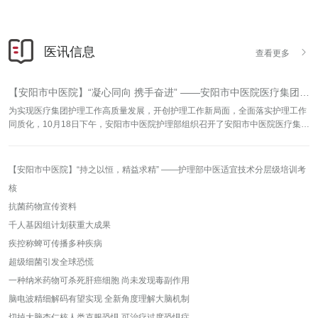
监督责任、推进专项治理，进一步筑牢全院干部职工思想防线、纪律防线和作风
防线。一审：宣传科二审：管遮嵩三审：刘良敏撰稿：宣传科编辑：张艺娴审
核：管遮嵩
医讯信息

查看更多
【安阳市中医院】“凝心同向 携手奋进” ——安阳市中医院医疗集团护理工作座谈会
为实现医疗集团护理工作高质量发展，开创护理工作新局面，全面落实护理工作
同质化，10月18日下午，安阳市中医院护理部组织召开了安阳市中医院医疗集团
护理工作座谈会。参加此次座谈会的有我院护理部主任邢志敏、安阳市第三人民
医院护理部主任申敏、安阳市脉管炎医院护理部主任罗建华、殷都区中医院护理
部主任郭树萍、殷都区人民医院护理部主任李治丰等13人参加座谈会，会议由安
【安阳市中医院】“持之以恒，精益求精” ——护理部中医适宜技术分层级培训考
阳市中医院护理部主任邢志敏主持。会议伊始，我院护理部主任邢志敏对护理人
核
员工作的肯定，也希望在成立集团之后，我们更多的是劲儿往一处使，让我们每
个医院的护理工作做的更好，我们更多的是协调，更多的是互相帮助，让我们每
抗菌药物宣传资料
一个单独的小单位在我们集团护理总部中把工作做的更好一些。首先我院护理部
千人基因组计划获重大成果
主任邢志敏就我院护理人员、优质护理、护士长工作日的开展、分层级培训、护
疾控称蜱可传播多种疾病
理质控、等做了简要介绍，对中医适宜技术、师带徒及中医基础理论授课安排做
了详细介绍；邢志敏主任表示我们的中医资源是共享的，大家可积极来听专家授
超级细菌引发全球恐慌
课；我院无论是从最开始的中医护理方案的应用，到我们中医适宜技术的应用我
一种纳米药物可杀死肝癌细胞 尚未发现毒副作用
们都有一个很大的提高。安阳市第三人民医院护理部主任申敏、脉管炎医院护理
脑电波精细解码有望实现 全新角度理解大脑机制
部主任罗建华、殷都区中医院护理部主任郭树萍、殷都区人民医院护理部主任李
治丰，分别对本院护理工作人员方面做了简要介绍；又从护理质控、优质护理、
切掉大脑杏仁核人类克服恐惧 可治疗过度恐惧症