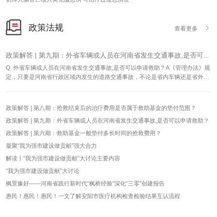
健康宣教、护理安全、分层级培训等护理部工作方面做了介绍。大家对能加入中
医院医疗集团这个家庭感觉很欣慰，希望能更好的学习我院的中医适宜技术，更
好的提升护士的自身价值。之后大家从多角度、全方位的进行了讨论；此次座谈
政策法规

查看更多
会确定了我们医疗集团护理工作的培训内容、培训方向、和同质化管理的方向，
以及我们各质控小组的人选；同时也确定了几个专业小组及专业小组人选；对于
我们医疗集团当中发展较好的专科，如：心血管、脑血管、骨科我们也确定了专
政策解答 | 第九期：外省车辆或人员在河南省发生交通事故,是否可以申请救助？
科培训小组。最后安阳市中医院护理部主任邢志敏做了总结发言，安阳市中医院
Q 外省车辆或人员在河南省发生交通事故,是否可以申请救助？A《管理办法》规
总部和各个单位之间最好的是做好同质化的培训，同质化的质控，更好的做好中
定，只要是河南省行政区域内发生的道路交通事故，不论是省内车辆还是省外车
医适宜技术；中医讲究“天人合一”，注重一个“和”字，我们是一个大家，在一起更
辆，不管受害人是省内居民还是省外居民，只要是符合救助金救助条件的，且救
多的的是讨论、是学习、是共同发展，只有大家把我们每一个小家经营好，每一
治医院或殡葬机构在我省辖区的，救助基金都可以予以救助。来源：河南省道路
个小家的工作做的都很顺畅，我们总部的护理工作就会做得很顺畅，大家其乐融
交通事故社会救助基金
融，对护理部来说我们更多的是让每一个护士更有归属感和职业幸福感。此次座
政策解答 | 第八期：抢救结束后的治疗费用是否属于救助基金的垫付范围？
谈会采用零距离、面对面的沟通方式成功举办，收效非常好，并且确定了我们下
政策解答 | 第九期：外省车辆或人员在河南省发生交通事故,是否可以申请救助？
一步学术会的学术内容；学术会的方向：护理管理和中医适宜技术。本次座谈会
政策解答 | 第六期：救助基金一般垫付多长时间的抢救费用？
的举办将有助于推动安阳市中医院医疗集团护理工作的进步，进一步提高安阳市
中医院医疗集团护士服务水平及技术能力，满足人民群众不断增长的健康需求。
凝聚“我为强市建设做贡献”强大合力
撰稿|护理部编辑|张艺娴审核|管遮嵩
解读丨“我为强市建设做贡献”大讨论主要内容
“我为强市建设做贡献”大讨论
枫景豫好——河南省践行新时代“枫桥经验”深化“三零”创建报告
惠民！惠民！惠民！一文了解安阳市医疗机构检查检验结果互认流程