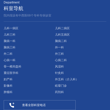
Department
科室导航
院内现设有中西医68个专科专病诊室
儿科一病区
儿科二病区
儿科三科
儿科五病区
脑病一科
脑病二科
脑病三科
外一科
外二科
外三科
心病一科
心病二科
骨一椎间盘科
风湿科
重症医学科
针灸科
妇产科
外五科（介入科）
影像科
眩晕门诊
肿瘤科
药剂科

查看全部科室电话