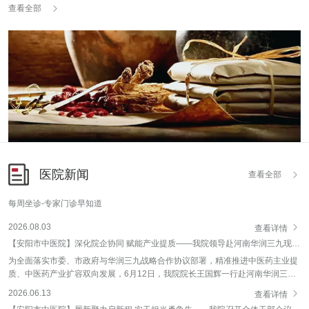

查看全部
医院新闻

查看全部
每周坐诊-专家门诊早知道

2026.08.03
查看详情
【安阳市中医院】深化院企协同 赋能产业提质——我院领导赴河南华润三九现代中药有限公司调研
为全面落实市委、市政府与华润三九战略合作协议部署，精准推进中医药主业提
质、中医药产业扩容双向发展，6月12日，我院院长王国辉一行赴河南华润三九
现代中药有限公司开展专项考察调研，精准对接院企深度合作事宜，聚力打造省

2026.06.13
查看详情
内一流综合性中药特色制剂研究中心。调研期间，王国辉一行参观了该公司企业