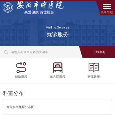
菜单导航
Visiting Services
就诊服务

就诊流程
出入院流程
医保政策
科室分布
暂无科室楼层分布图