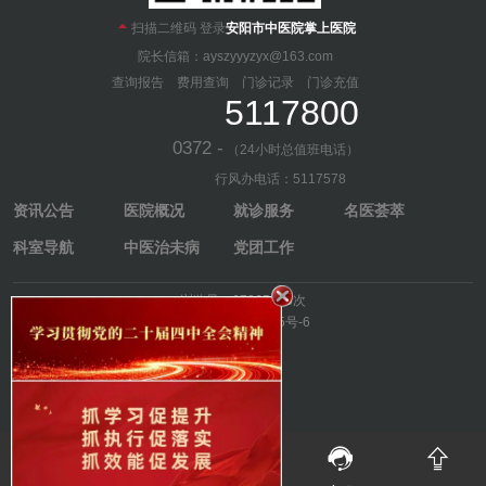

扫描二维码 登录
安阳市中医院掌上医院
院长信箱：ayszyyyzyx@163.com
查询报告
费用查询
门诊记录
门诊充值
5117800
0372 -
（24小时总值班电话）
行风办电话：5117578
资讯公告
医院概况
就诊服务
名医荟萃
科室导航
中医治未病
党团工作
浏览量：67265113次
豫ICP备11031535号-6




