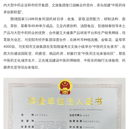
内大型中药企业和市经开集团、文旅集团签订战略合作意向，牵头组建“中医药传
承创新联盟”。
围绕国家114种药食同源药材目录，收集、获取适用配方，研制汤料、面
点、茶饮、菜肴等46种单方成品。立足内黄饮料、汤阴食品、彰德锦泰恒等本土
产品与大型中药药企的优势，合作建立大健康产品研发平台和生产销售网络，培
育新兴业态。与安阳市经开集团深度合作，在林州市种植连翘、金银花、益母草
4000亩。与安阳市文旅集团在安阳殷墟考古文旅小镇举办“中医药文化夜市”，在
西大街建设国医堂、药膳堂、精品药房，积极打造“中医药文化体验街区”，塑造
中医药文化城市名片。正在规划建设中医药博物馆、中医非药物疗法体验馆、药
膳养生堂等综合体项目。