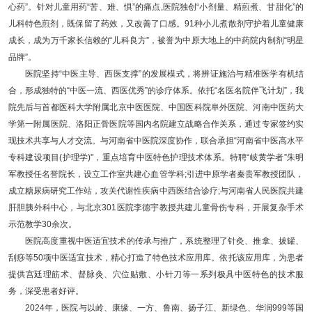
心药”。针对儿童用药“苦、难、惧”的痛点,医院独创“小剂量、精煎煮、甘甜化”的
儿科特色煎剂，既保留了药效，又改善了口感。91种小儿煮散剂守护着儿童健康
成长，成为万千家长信赖的“儿科良方”，被誉为中原大地上的中药院内制剂“明星
品牌”。
医院坚持“中医主导、西医支撑”的发展模式，将辨证施治与精准医学有机结
合，形成独特的“中医一流、西医优秀”的诊疗体系。依托“名医名院伴飞计划”，我
院先后与首都医科大学附属北京中医医院、中国医科院阜外医院、河南中医药大
学第一附属医院、洛阳正骨医院等国内名院建立战略合作关系，通过专家签约实
现技术共享与人才交流。与河南省中医院深度协作，联合承担“河南省中医高水平
专科建设项目(护理学)"，重点培育中医特色护理技术体系。特聘“岐黄学者”朱明
军教授任名誉院长，设立工作室共建心血管学科;引进中原学者秦贵军教授团队，
成立糖尿病研究工作站，攻关代谢性疾病中西医结合诊疗;与河南省人民医院共建
肝胆胰外科中心，与北京301医院李德宇教授共建儿童骨伤专科，开展复杂手术
示范教学30余次。
医院高度重视中医适宜技术的传承与推广，系统整理了针灸、推拿、拔罐、
刮痧等50项中医适宜技术，精心打造了特色技术应用库。依托该应用库，为患者
提供宫廷理筋术、督脉灸、穴位贴敷、小针刀等一系列极具中医特色的技术服
务，深受患者好评。
2024年，医院与以岭、康缘、一方、鲁南、扬子江、新绿色、华润999等国