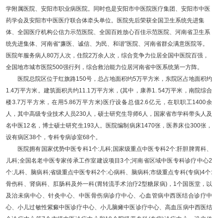
学附属医院、安阳市职业病医院
。
同时也是安阳市中医院医疗集团、安阳市中医
药学会及安阳市中医医疗联合体牵头单位。
医院先后荣获全国卫生系统先进集
体、全国医疗机构公信力示范医院、全国百姓放心百佳示范医院、河南省卫生系
统先进集体、河南省
“廉医、诚信、为民、和谐”医院、河南省群众满意医院等
。
医院年服务病人
80万人次，住院2万余人次，综合竞争力位居全国中医院百强，
全国地市城市医院500强行列，综合救治能力位居河南省中医系统第一方阵。
医院总院区位于红旗路150号，总占地面积约5万平方米，东院区占地面积约
1.4万平方米。建筑面积共约11.1万平方米，(其中，康养1. 54万平米，南院综合
楼3.7万平方米，在用5.86万平方米)医疗设备总值2.6亿元，在职职工1400余
人，其中高级专业技术人员230人，硕士研究生导师6人，国家省市学科带头人及
名中医12名，博士硕士研究生193人。医院编制病床1470张，医养床位300张，
设有病区38个，专科专病诊室68个。
医院拥有国家优势中医专科1个:儿科;国家级重点中医专科2个:肝胆脾胃科、
儿科;全国名老中医专家传承工作室建设项目3个;河南省区域中医专科诊疗中心2
个:儿科、脑病科;省级重点中医专科2个:心病科、脑病科;市级重点专科(专病)4个:
骨伤科、肾病科、肛肠科及外一科(胃转流手术治疗2型糖尿病)，1个国医堂，以
及治未病中心、针灸中心、中医骨伤病诊疗中心、心血管病中西医结合诊疗中
心、小儿过敏性紫癜中医诊疗中心、小儿脑瘫中医诊疗中心、高血压病中西医结