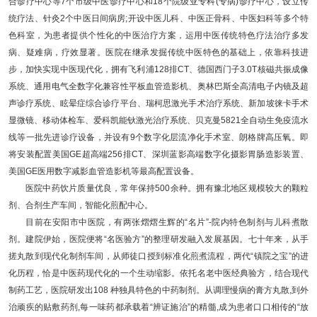
合诊疗中心等7个市级中医诊疗中心和18个院级亚专科(专病)诊疗中心，设立传
统疗法、针灸2个中医日间病房;开设中医儿科、中医正骨科、中医妇科等多个特
色科室，为患者提供个性化的中医治疗方案，运用中医传统特色疗法治疗多发
病、疑难病，疗效显著。医院在继承发掘传统中医特色的基础上，依靠科技进
步，加快实现中医现代化，拥有飞利浦128排CT、德国西门子3.0T核磁共振成像
系统、通用电气全数字化兼容性平板血管造影机、奥林巴斯全高清电子内镜及超
声诊疗系统、眩晕症综合诊疗平台、瑞柯思激光手术治疗系统、新加坡徕卡手术
显微镜、移动体检车、爱科凯能钬激光治疗系统、贝克曼5821全自动生免疫流水
线等一批先进诊疗设备，并设有9个数字化层流净化手术室、朗格牌高压氧。即
将安装配置美国GE超高端256排CT、深圳蓝影高端数字化摄影胃肠造影装置、
美国GE医用数字减影血管造影机等最高配置设备。
医院中药饮片质量优良，常年保持500余种。拥有豫北地区规模较大的颗粒
剂、合剂生产车间，智能化煎配中心。
目前在安阳市中医院，有两张熠熠生辉的“名片”-院内特色制剂与儿科煮散
剂。建院伊始，医院便将“名医验方”的整理研发融入发展基因。七十年来，从手
搓丸散到现代化制剂车间，从师徒口授到标准化煎煮流程，两代“镇院之宝”的进
化历程，恰是中医药现代化的一个生动缩影。依托名老中医经典验方，结合现代
制药工艺，医院研发出108 种独具特色的中药制剂。从调理慢病的膏方丸散,到外
治顽疾的贴敷药剂,每一味药都承载着“辨证施治”的精髓,成为患者口口相传的“放