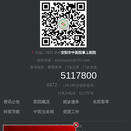

扫描二维码 登录
安阳市中医院掌上医院
院长信箱：ayszyyyzyx@163.com
查询报告
费用查询
门诊记录
门诊充值
5117800
0372 -
（24小时总值班电话）
行风办电话：5117578
资讯公告
医院概况
就诊服务
名医荟萃
科室导航
中医治未病
党团工作
浏览量：67265113次