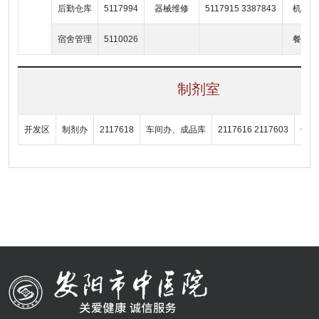
后勤仓库
5117994
器械维修
5117915 3387843
机房
宿舍管理
5110026
餐厅
制剂室
开发区
制剂办
2117618
车间办、成品库
2117616 2117603
饮片