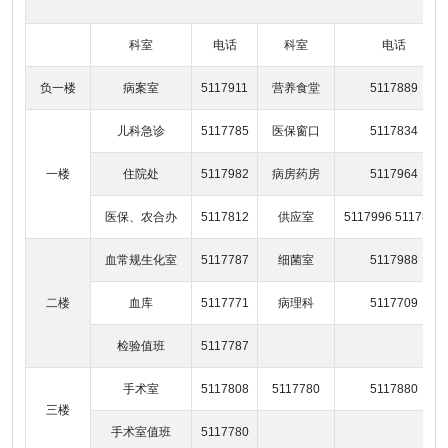
科室
电话
科室
电话
负一楼
病案室
5117911
营养食堂
5117889
儿科急诊
5117785
医保窗口
5117834
一楼
住院处
5117982
病房药房
5117964
医保、农合办
5117812
供应室
5117996 5117866
血常规生化室
5117787
细菌室
5117988
二楼
血库
5117771
病理科
5117709
检验值班
5117787
手术室
5117808
5117780
5117880
三楼
手术室值班
5117780