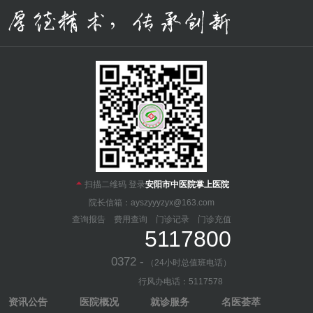

扫描二维码 登录
安阳市中医院掌上医院
院长信箱：ayszyyyzyx@163.com
查询报告
费用查询
门诊记录
门诊充值
5117800
0372 -
（24小时总值班电话）
行风办电话：5117578
资讯公告
医院概况
就诊服务
名医荟萃