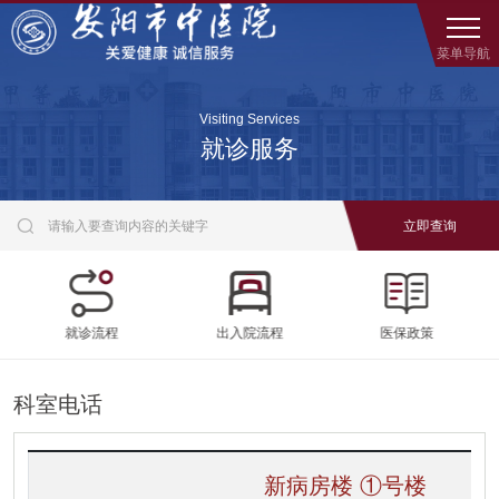
菜单导航
Visiting Services
就诊服务

就诊流程
出入院流程
医保政策
科室电话
新病房楼 ①号楼