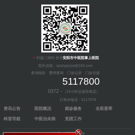

扫描二维码 登录
安阳市中医院掌上医院
院长信箱：ayszyyyzyx@163.com
查询报告
费用查询
门诊记录
门诊充值
5117800
0372 -
（24小时总值班电话）
行风办电话：5117578
资讯公告
医院概况
就诊服务
名医荟萃
科室导航
中医治未病
党团工作
浏览量：67265113次