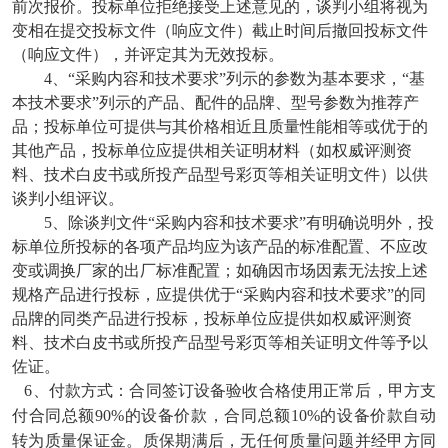
前次报价。投标单位拒绝接受上述意见的，谈判小组将视为
变相在提交投标文件（响应文件）截止时间后撤回投标文件
（响应文件），并评定其为无效投标。
4、“采购内容和技术要求”列示的参数为基本要求，“基
本技术要求”列示的产品、配件的品牌、型号参数为推荐产
品；投标单位可提供与其价格相近且质量性能相等或优于的
其他产品，投标单位应提供相关证明材料（如权威评测资
料、技术白皮书或所投产品型号彩页等相关证明文件）以供
谈判小组评议。
5、除谈判文件“采购内容和技术要求”有明确说明外，投
标单位所投标的各项产品均应为该产品的标准配置、不应改
变或调换厂家的出厂标准配置；如确因市场因素无法按上述
规格产品进行投标，应提供优于“采购内容和技术要求”的同
品牌的同类产品进行投标，投标单位应提供如权威评测资
料、技术白皮书或所投产品型号彩页等相关证明文件等予以
佐证。
6、付款方式：
合同签订设备验收合格使用正常后，甲方支
付合同总额
90%的设备价款，合同总额10%的设备价款自动
转为质量保证金。质保期满后，无任何质量问题并经甲方同