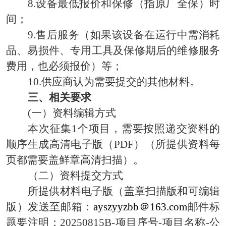
8.
设备最低报价和保修（指原厂全保）时
间；
9.
售后服务（如果该设备在运行中需消耗
品、易损件、专用工具及保修期后的维修服务
费用，也必须报价）等；
10.
供应商认为需要提交的其他材料。
三、
相关要求
(一）
资料编辑方式
本次征集
1
个项目，
需要
按照递交资料的
顺序生成高清电子版（
PDF）（所提供资料每
页都需要盖鲜章高清扫描）。
（
二）
资料提交方式
所提供材料电子版（盖章扫描版和可编辑
版）发送至邮箱
：
ayszyyzbb
＠
163.com
邮
件标
题要注明：
202
50815B
-
项目序号
-项目名称-公