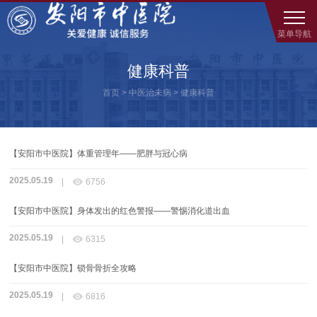
菜单导航
健康科普
首页
>
中医治未病
>
健康科普
【安阳市中医院】体重管理年——肥胖与冠心病
2025.05.19

|
6756
【安阳市中医院】身体发出的红色警报——警惕消化道出血
2025.05.19

|
6315
【安阳市中医院】锁骨骨折全攻略
2025.05.19

|
6816